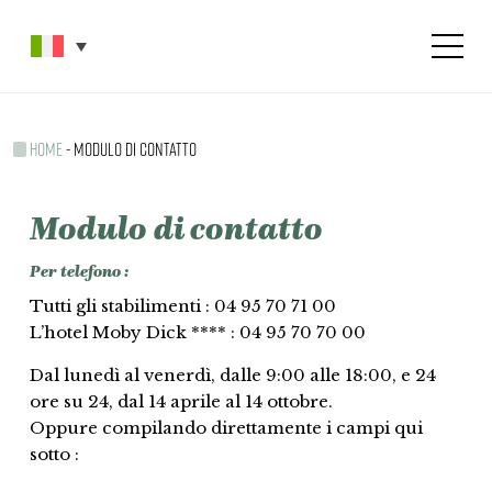
Skip
Menu
to
main
content
HOME
-
MODULO DI CONTATTO
Modulo di contatto
Per telefono :
Tutti gli stabilimenti : 04 95 70 71 00
L’hotel Moby Dick **** : 04 95 70 70 00
Dal lunedì al venerdì, dalle 9:00 alle 18:00, e 24
ore su 24, dal 14 aprile al 14 ottobre.
Oppure compilando direttamente i campi qui
sotto :