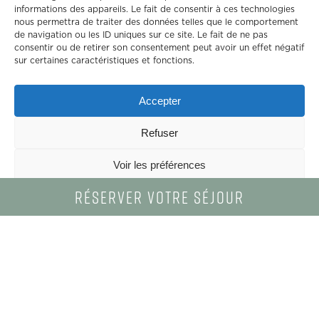
informations des appareils. Le fait de consentir à ces technologies
nous permettra de traiter des données telles que le comportement
de navigation ou les ID uniques sur ce site. Le fait de ne pas
consentir ou de retirer son consentement peut avoir un effet négatif
sur certaines caractéristiques et fonctions.
Accepter
Refuser
Voir les préférences
Réserver
votre
séjour
Politique de confidentialité
ACCUEIL
-
SANTA GIULIA – LE DOMAINE DE SUD CORSE HÔTELLERIE
Sud
Corse
Hôtellerie
-