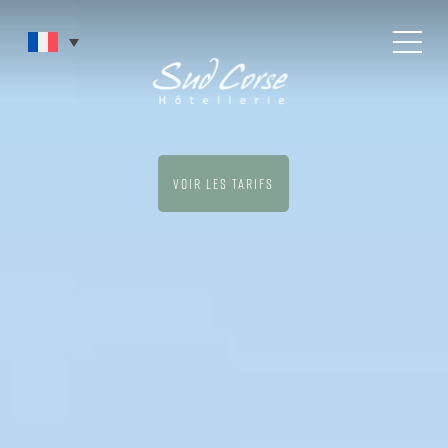
Skip
Menu
to
main
content
VOIR LES TARIFS