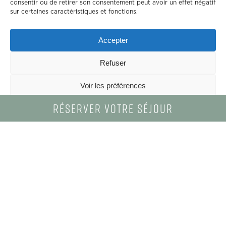
consentir ou de retirer son consentement peut avoir un effet négatif
sur certaines caractéristiques et fonctions.
Accepter
Refuser
Voir les préférences
Réserver
votre
séjour
Politique de confidentialité
ACCUEIL
-
RÉSIDENCES
-
RÉSIDENCE MOBY DICK
Découvrez
la
Résidence
Moby
Dick
Pavillons de bois entre mer et lagune à