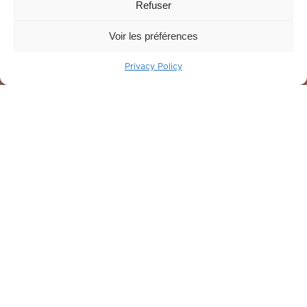
Refuser
Voir les préférences
Privacy Policy
HOME
-
YOUR SEMINARS IN CORSICA
Your
seminars
in
Corsica
Working in an idyllic setting is possible by
choosing Corsica! Santa Giulia is the perfect place
to host all your events in Corsica.
Your
business
trip