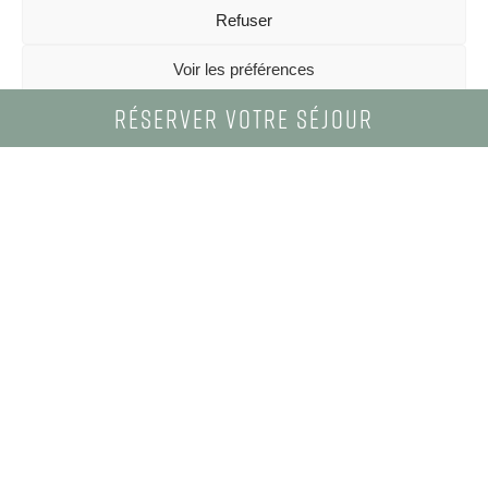
Refuser
Voir les préférences
Réserver
votre
séjour
Politique de confidentialité
ACCUEIL
-
NOS PROMOTIONS
Nos
Promotions
OFFRE
«
SPÉCIALE
RÉOUVERTURE
»
C’est le printemps ! Cap sur Porto-Vecchio !